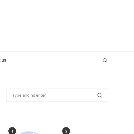
 us
POPULAR POSTS
1
2