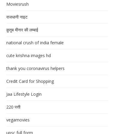
Moviesrush
राजधानी नाइट
क़ुतुब मीनार की लम्बाई
national crush of india female
cute krishna images hd
thank you coronavirus helpers
Credit Card for Shopping
Jaa Lifestyle Login
220 पत्ती
vegamovies
upsc full form