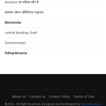
Amazon का मालिक कौन है
कल्याण ओपन ओरिजिनल फाइनल
Moviesda
central bombay chart
Desiremovies
hdmp4mania
About us
Contact us
Privacy Policy
Terms of Use
@2022 - All Right Reserved. Designed and Developed by
NewsIndiaGuru