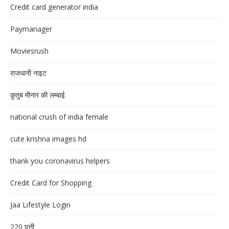
Credit card generator india
Paymanager
Moviesrush
राजधानी नाइट
क़ुतुब मीनार की लम्बाई
national crush of india female
cute krishna images hd
thank you coronavirus helpers
Credit Card for Shopping
Jaa Lifestyle Login
220 पत्ती