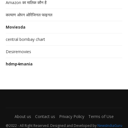
Amazon का मालिक कौन है
कल्याण ओपन ओरिजिनल फाइनल
Moviesda
central bombay chart
Desiremovies
hdmp4mania
About us
Contact us
Privacy Policy
Terms of Use
@2022 - All Right Reserved. Designed and Developed by
NewsIndiaGuru