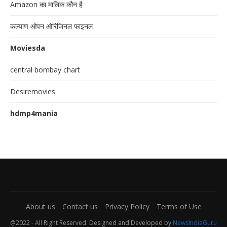
Amazon का मालिक कौन है
कल्याण ओपन ओरिजिनल फाइनल
Moviesda
central bombay chart
Desiremovies
hdmp4mania
About us
Contact us
Privacy Policy
Terms of Use
@2022 - All Right Reserved. Designed and Developed by
NewsIndiaGuru