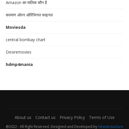
Amazon का मालिक कौन है
कल्याण ओपन ओरिजिनल फाइनल
Moviesda
central bombay chart
Desiremovies
hdmp4mania
About us
Contact us
Privacy Policy
Terms of Use
@2022 - All Right Reserved. Designed and Developed by
NewsIndiaGuru