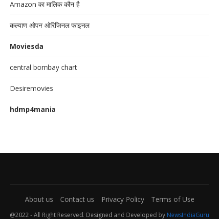
Amazon का मालिक कौन है
कल्याण ओपन ओरिजिनल फाइनल
Moviesda
central bombay chart
Desiremovies
hdmp4mania
About us
Contact us
Privacy Policy
Terms of Use
@2022 - All Right Reserved. Designed and Developed by
NewsIndiaGuru