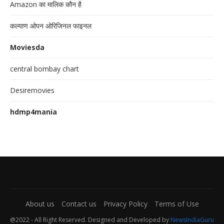
Amazon का मालिक कौन है
कल्याण ओपन ओरिजिनल फाइनल
Moviesda
central bombay chart
Desiremovies
hdmp4mania
About us
Contact us
Privacy Policy
Terms of Use
@2022 - All Right Reserved. Designed and Developed by
NewsIndiaGuru