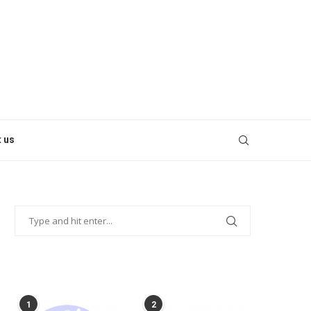
 us
POPULAR POSTS
1
2