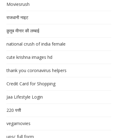
Moviesrush
राजधानी नाइट
क़ुतुब मीनार की लम्बाई
national crush of india female
cute krishna images hd
thank you coronavirus helpers
Credit Card for Shopping
Jaa Lifestyle Login
220 पत्ती
vegamovies
upsc full form