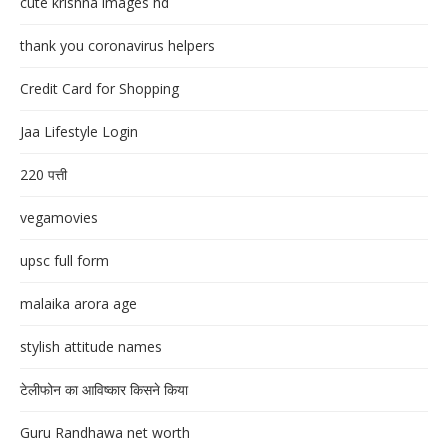
cute krishna images hd
thank you coronavirus helpers
Credit Card for Shopping
Jaa Lifestyle Login
220 पत्ती
vegamovies
upsc full form
malaika arora age
stylish attitude names
टेलीफोन का आविष्कार किसने किया
Guru Randhawa net worth