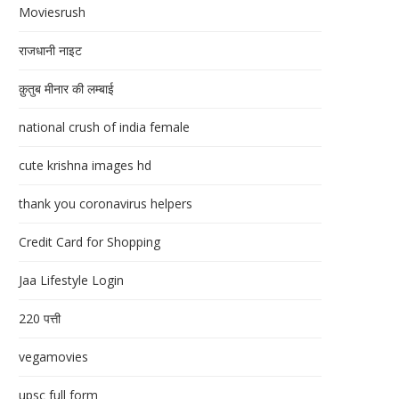
Moviesrush
राजधानी नाइट
क़ुतुब मीनार की लम्बाई
national crush of india female
cute krishna images hd
thank you coronavirus helpers
Credit Card for Shopping
Jaa Lifestyle Login
220 पत्ती
vegamovies
upsc full form