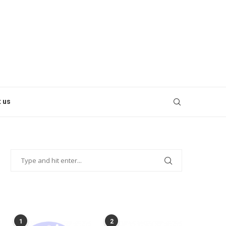
 us
POPULAR POSTS
1
2