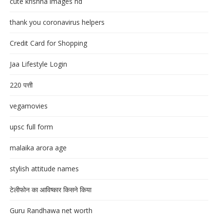
cute krishna images hd
thank you coronavirus helpers
Credit Card for Shopping
Jaa Lifestyle Login
220 पत्ती
vegamovies
upsc full form
malaika arora age
stylish attitude names
टेलीफोन का आविष्कार किसने किया
Guru Randhawa net worth