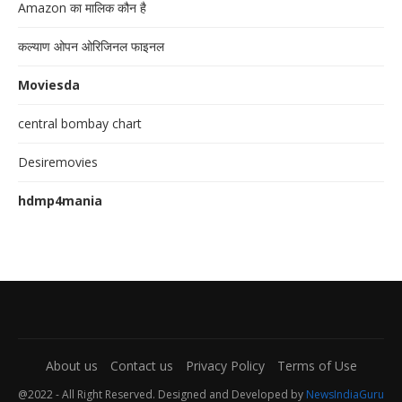
Amazon का मालिक कौन है
कल्याण ओपन ओरिजिनल फाइनल
Moviesda
central bombay chart
Desiremovies
hdmp4mania
About us
Contact us
Privacy Policy
Terms of Use
@2022 - All Right Reserved. Designed and Developed by
NewsIndiaGuru