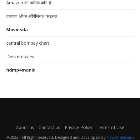
Amazon का मालिक कौन है
कल्याण ओपन ओरिजिनल फाइनल
Moviesda
central bombay chart
Desiremovies
hdmp4mania
About us
Contact us
Privacy Policy
Terms of Use
@2022 - All Right Reserved. Designed and Developed by
NewsIndiaGuru