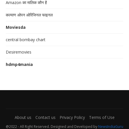
Amazon का मालिक कौन है
कल्याण ओपन ओरिजिनल फाइनल
Moviesda
central bombay chart
Desiremovies
hdmp4mania
About us
Contact us
Privacy Policy
Terms of Use
@2022 - All Right Reserved. Designed and Developed by
NewsIndiaGuru