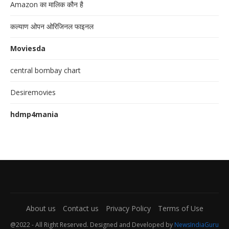
Amazon का मालिक कौन है
कल्याण ओपन ओरिजिनल फाइनल
Moviesda
central bombay chart
Desiremovies
hdmp4mania
About us
Contact us
Privacy Policy
Terms of Use
@2022 - All Right Reserved. Designed and Developed by
NewsIndiaGuru