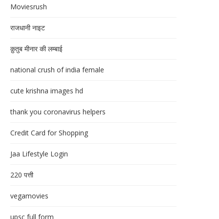
Moviesrush
राजधानी नाइट
क़ुतुब मीनार की लम्बाई
national crush of india female
cute krishna images hd
thank you coronavirus helpers
Credit Card for Shopping
Jaa Lifestyle Login
220 पत्ती
vegamovies
upsc full form