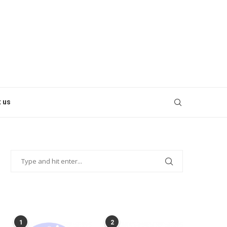
 us
POPULAR POSTS
1
2