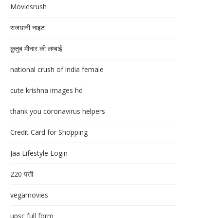
Moviesrush
राजधानी नाइट
क़ुतुब मीनार की लम्बाई
national crush of india female
cute krishna images hd
thank you coronavirus helpers
Credit Card for Shopping
Jaa Lifestyle Login
220 पत्ती
vegamovies
upsc full form