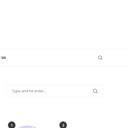
 us
POPULAR POSTS
1
2