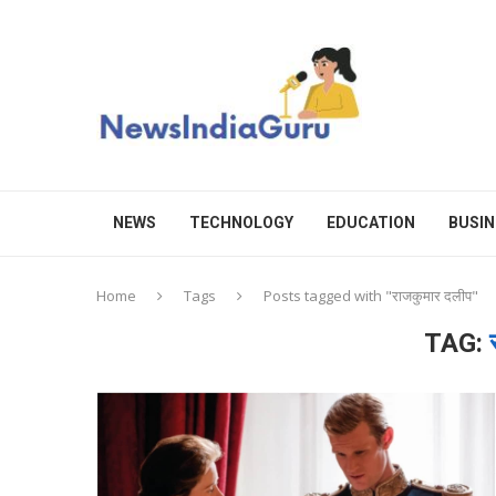
NEWS
TECHNOLOGY
EDUCATION
BUSIN
Home
Tags
Posts tagged with "राजकुमार दलीप"
TAG: