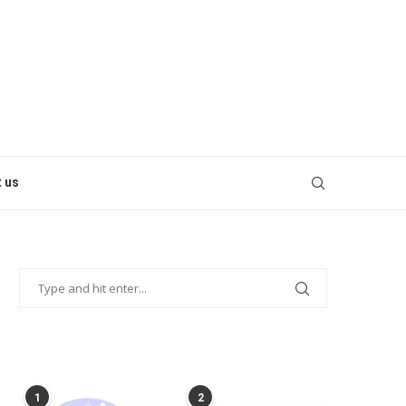
 us
POPULAR POSTS
1
2