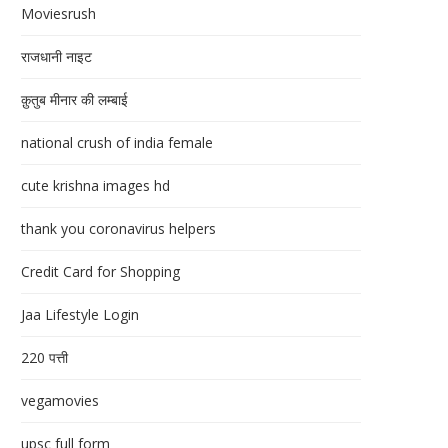
Moviesrush
राजधानी नाइट
क़ुतुब मीनार की लम्बाई
national crush of india female
cute krishna images hd
thank you coronavirus helpers
Credit Card for Shopping
Jaa Lifestyle Login
220 पत्ती
vegamovies
upsc full form