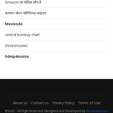
Amazon का मालिक कौन है
कल्याण ओपन ओरिजिनल फाइनल
Moviesda
central bombay chart
Desiremovies
hdmp4mania
About us
Contact us
Privacy Policy
Terms of Use
@2022 - All Right Reserved. Designed and Developed by
NewsIndiaGuru