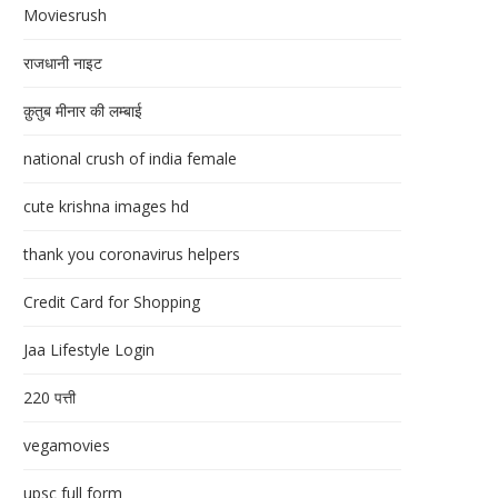
Moviesrush
राजधानी नाइट
क़ुतुब मीनार की लम्बाई
national crush of india female
cute krishna images hd
thank you coronavirus helpers
Credit Card for Shopping
Jaa Lifestyle Login
220 पत्ती
vegamovies
upsc full form