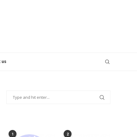
 us
POPULAR POSTS
1
2