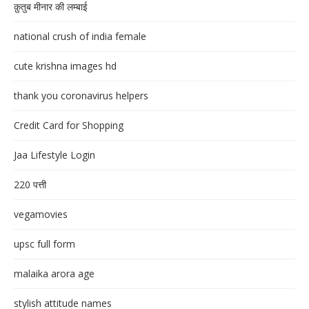
क़ुतुब मीनार की लम्बाई
national crush of india female
cute krishna images hd
thank you coronavirus helpers
Credit Card for Shopping
Jaa Lifestyle Login
220 पत्ती
vegamovies
upsc full form
malaika arora age
stylish attitude names