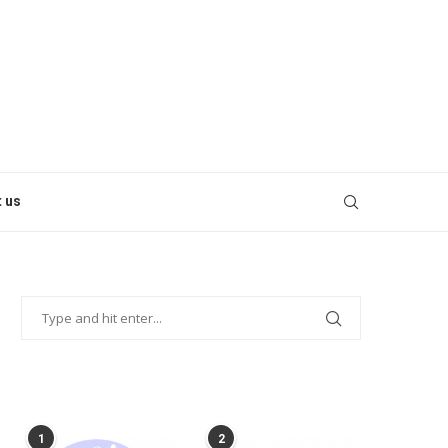
 us
POPULAR POSTS
1
2