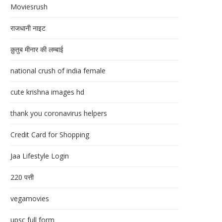
Moviesrush
राजधानी नाइट
क़ुतुब मीनार की लम्बाई
national crush of india female
cute krishna images hd
thank you coronavirus helpers
Credit Card for Shopping
Jaa Lifestyle Login
220 पत्ती
vegamovies
upsc full form