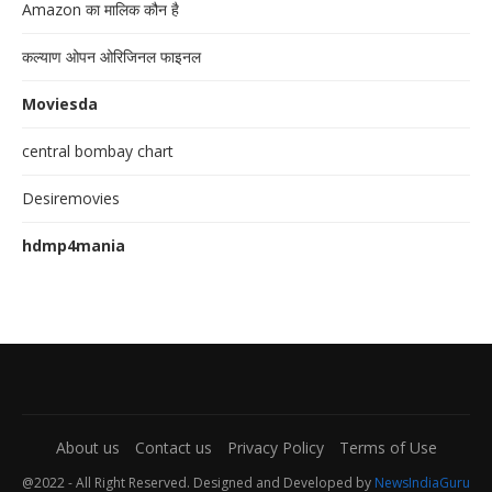
Amazon का मालिक कौन है
कल्याण ओपन ओरिजिनल फाइनल
Moviesda
central bombay chart
Desiremovies
hdmp4mania
About us
Contact us
Privacy Policy
Terms of Use
@2022 - All Right Reserved. Designed and Developed by
NewsIndiaGuru