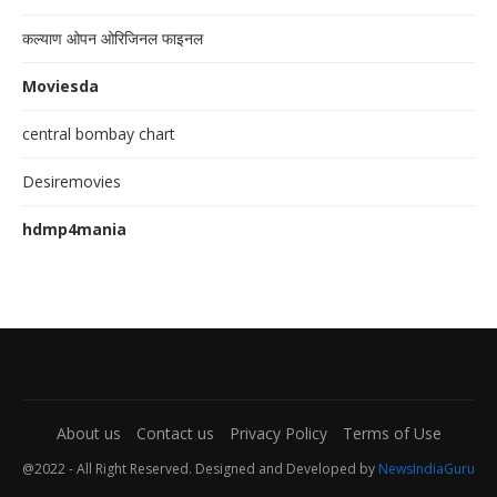
कल्याण ओपन ओरिजिनल फाइनल
Moviesda
central bombay chart
Desiremovies
hdmp4mania
About us
Contact us
Privacy Policy
Terms of Use
@2022 - All Right Reserved. Designed and Developed by
NewsIndiaGuru