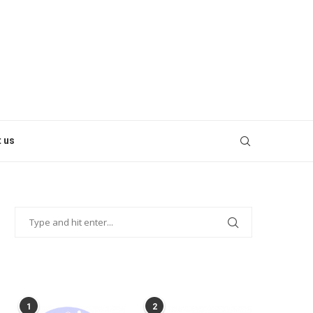
 us
POPULAR POSTS
1
2