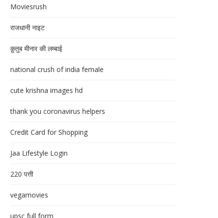
Moviesrush
राजधानी नाइट
क़ुतुब मीनार की लम्बाई
national crush of india female
cute krishna images hd
thank you coronavirus helpers
Credit Card for Shopping
Jaa Lifestyle Login
220 पत्ती
vegamovies
upsc full form