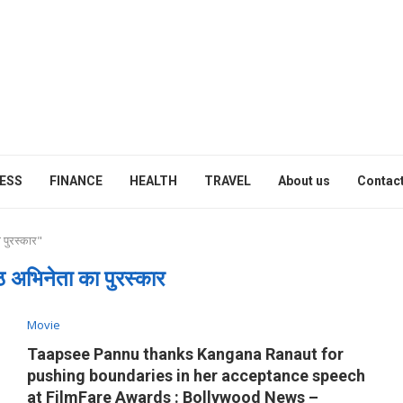
ESS
FINANCE
HEALTH
TRAVEL
About us
Contact
 पुरस्कार"
ष्ठ अभिनेता का पुरस्कार
Movie
Taapsee Pannu thanks Kangana Ranaut for
pushing boundaries in her acceptance speech
at FilmFare Awards : Bollywood News –