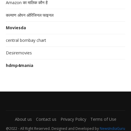
Amazon का मालिक कौन है
कल्याण ओपन ओरिजिनल फाइनल
Moviesda
central bombay chart
Desiremovies
hdmp4mania
About us
Contact us
Privacy Policy
Terms of Use
@2022 - All Right Reserved. Designed and Developed by
NewsIndiaGuru