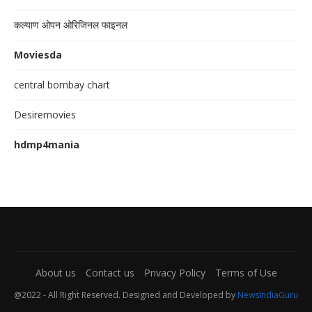
कल्याण ओपन ओरिजिनल फाइनल
Moviesda
central bombay chart
Desiremovies
hdmp4mania
About us
Contact us
Privacy Policy
Terms of Use
@2022 - All Right Reserved. Designed and Developed by
NewsIndiaGuru