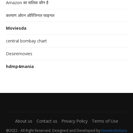
Amazon का मालिक कौन है
कल्याण ओपन ओरिजिनल फाइनल
Moviesda
central bombay chart
Desiremovies
hdmp4mania
About us
Contact us
Privacy Policy
Terms of Use
@2022 - All Right Reserved. Designed and Developed by
NewsIndiaGuru