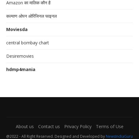
Amazon का मालिक कौन है
कल्याण ओपन ओरिजिनल फाइनल
Moviesda
central bombay chart
Desiremovies
hdmp4mania
About us
Contact us
Privacy Policy
Terms of Use
@2022 - All Right Reserved. Designed and Developed by
NewsIndiaGuru