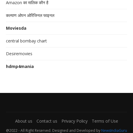
Amazon का मालिक कौन है
कल्याण ओपन ओरिजिनल फाइनल
Moviesda
central bombay chart
Desiremovies
hdmp4mania
About us
Contact us
Privacy Policy
Terms of Use
@2022 - All Right Reserved. Designed and Developed by
NewsIndiaGuru