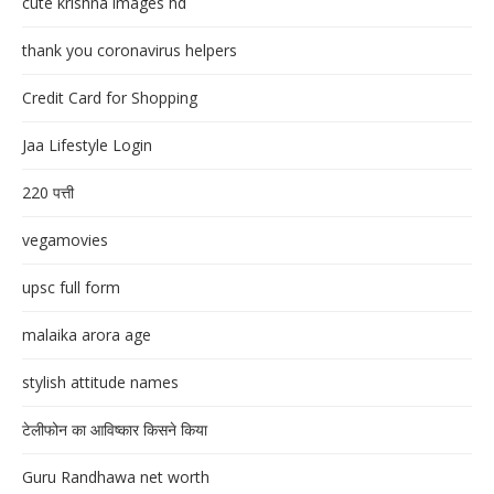
cute krishna images hd
thank you coronavirus helpers
Credit Card for Shopping
Jaa Lifestyle Login
220 पत्ती
vegamovies
upsc full form
malaika arora age
stylish attitude names
टेलीफोन का आविष्कार किसने किया
Guru Randhawa net worth