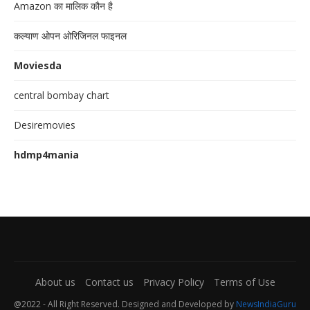
Amazon का मालिक कौन है
कल्याण ओपन ओरिजिनल फाइनल
Moviesda
central bombay chart
Desiremovies
hdmp4mania
About us
Contact us
Privacy Policy
Terms of Use
@2022 - All Right Reserved. Designed and Developed by
NewsIndiaGuru