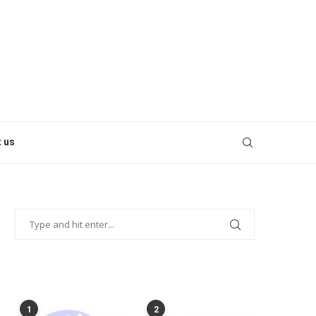
 us
POPULAR POSTS
1
2