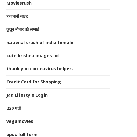
Moviesrush
राजधानी नाइट
क़ुतुब मीनार की लम्बाई
national crush of india female
cute krishna images hd
thank you coronavirus helpers
Credit Card for Shopping
Jaa Lifestyle Login
220 पत्ती
vegamovies
upsc full form