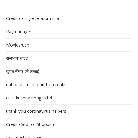
Credit card generator india
Paymanager
Moviesrush
राजधानी नाइट
क़ुतुब मीनार की लम्बाई
national crush of india female
cute krishna images hd
thank you coronavirus helpers
Credit Card for Shopping
Jaa Lifestyle Login