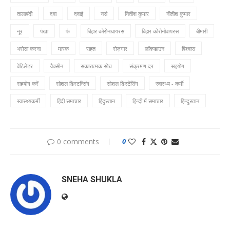
तालाबंदी
दवा
दवाई
नर्स
नितीश कुमार
नीतीश कुमार
नूर
पंखा
फं
बिहार कोरोनावायरस
बिहार कोरोनोवायरस
बीमारी
भरोसा करना
मास्क
राहत
रोज़गार
लॉकडाउन
विश्वास
वेंटिलेटर
वैक्सीन
सकारात्मक सोच
संक्रमण दर
सहयोग
सहयोग करें
सोशल डिस्टन्सिंग
सोशल डिस्टेंसिंग
स्वास्थ्य - कर्मी
स्वास्थ्यकर्मी
हिंदी समाचार
हिंदुस्तान
हिन्दी में समाचार
हिन्दुस्तान
0 comments
0
SNEHA SHUKLA