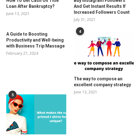
How To Get Cash On Title
Buy Instagram Followers
Loan After Bankruptcy?
And Get Instant Results If
Increased Followers Count
June 13, 2021
July 31, 2021
4
A Guide to Boosting
Productivity and Well-being
with Business Trip Massage
February 27, 2024
The way to compose an
excellent company strategy
June 13, 2021
5