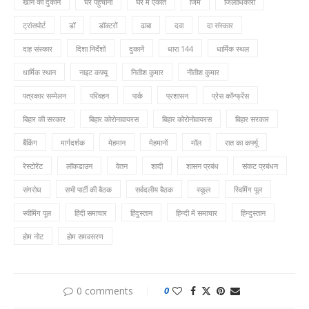
खाने की दुकान
घर पहुँचाना
घर में एकांत
जिम
जिलाधिकारी
ट्रांसपोर्ट
डॉ
डॉक्टरों
ढाबा
दवा
दा संस्कार
दाह संस्कार
दिशा निर्देशों
दुकानें
धारा 144
धार्मिक स्थल
धार्मिक स्थान
नाइट कफ़्यू
नितीश कुमार
नीतीश कुमार
पत्रकार सम्मेलन
परिवहन
पार्क
प्रशासन
प्रेस कॉन्फ्रेंस
बिहार की सरकार
बिहार कोरोनावायरस
बिहार कोरोनोवायरस
बिहार सरकार
बैंकिंग
मार्गदर्शक
मेहमान
मेहमानों
मॉल
रात का कर्फ्यू
रेस्टोरेंट
लॉकडाउन
वेतन
शादी
शासन प्रबंध
संकट प्रबंधन
संगरोध
सभी पार्टी की बैठक
सर्वदलीय बैठक
स्कूल
स्विमिंग पूल
स्वीमिंग पूल
हिंदी समाचार
हिंदुस्तान
हिन्दी में समाचार
हिन्दुस्तान
होम नोट
होम समवसरण
0 comments
0