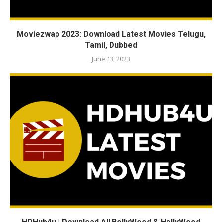
Moviezwap 2023: Download Latest Movies Telugu,
Tamil, Dubbed
June 13, 2023
HDHub4u | Download All BollyWood & HollyWood