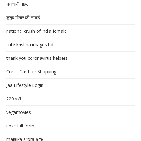
राजधानी नाइट
क़ुतुब मीनार की लम्बाई
national crush of india female
cute krishna images hd
thank you coronavirus helpers
Credit Card for Shopping
Jaa Lifestyle Login
220 पत्ती
vegamovies
upsc full form
malaika arora age