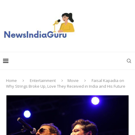
Home
Entertainment
Movie
Faisal Kapadia on
Why Strings Broke Up, Love They Received in India and His Future