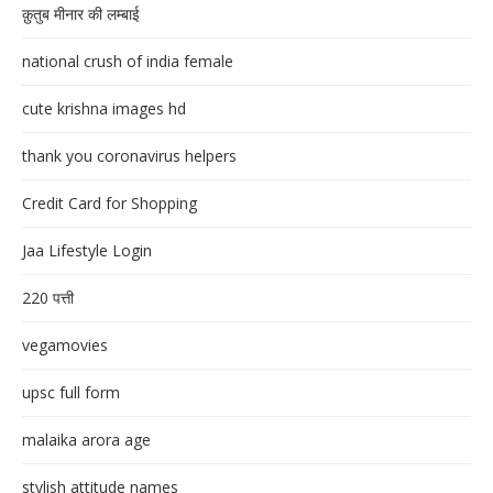
क़ुतुब मीनार की लम्बाई
national crush of india female
cute krishna images hd
thank you coronavirus helpers
Credit Card for Shopping
Jaa Lifestyle Login
220 पत्ती
vegamovies
upsc full form
malaika arora age
stylish attitude names