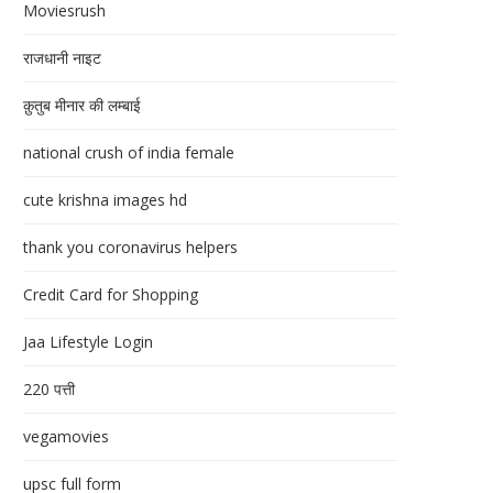
Moviesrush
राजधानी नाइट
क़ुतुब मीनार की लम्बाई
national crush of india female
cute krishna images hd
thank you coronavirus helpers
Credit Card for Shopping
Jaa Lifestyle Login
220 पत्ती
vegamovies
upsc full form