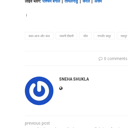
लाइव ब्लॉग:
पश्चिम बंगाल
|
तमिलनाडु
|
केरल
|
असम
।
काल आज और कल
जवानी दीवानी
जीत
रणधीर कपूर
रामपुर
0 comments
SNEHA SHUKLA
previous post