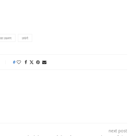
 का लक्ष्मण
लफंगे
0
next post