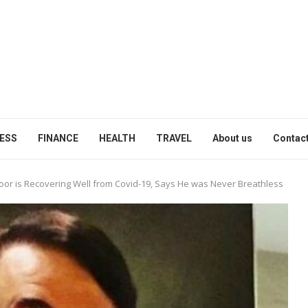
ESS
FINANCE
HEALTH
TRAVEL
About us
Contact
or is Recovering Well from Covid-19, Says He was Never Breathless