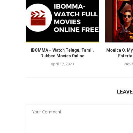
iBOMMA – Watch Telugu, Tamil,
Monica O. My 
Dubbed Movies Online
Enterta
April 17, 2023
Nove
LEAV