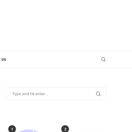
 us
POPULAR POSTS
1
2