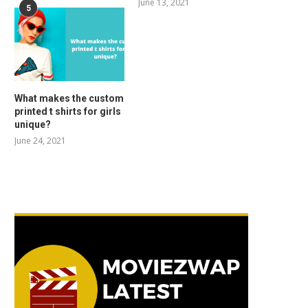
June 13, 2021
5
What makes the custom
printed t shirts for girls
unique?
June 24, 2021
RELATED POSTS