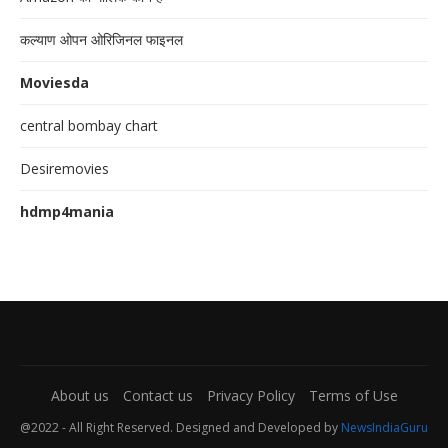
कल्याण ओपन ओरिजिनल फाइनल
Moviesda
central bombay chart
Desiremovies
hdmp4mania
About us
Contact us
Privacy Policy
Terms of Use
@2022 - All Right Reserved. Designed and Developed by
NewsIndiaGuru