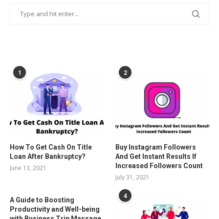
POPULAR POSTS
1
2
How To Get Cash On Title
Buy Instagram Followers
Loan After Bankruptcy?
And Get Instant Results If
Increased Followers Count
June 13, 2021
July 31, 2021
4
A Guide to Boosting
Productivity and Well-being
with Business Trip Massage