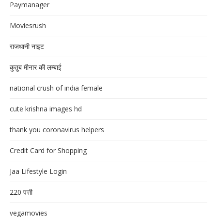
Paymanager
Moviesrush
राजधानी नाइट
क़ुतुब मीनार की लम्बाई
national crush of india female
cute krishna images hd
thank you coronavirus helpers
Credit Card for Shopping
Jaa Lifestyle Login
220 पत्ती
vegamovies