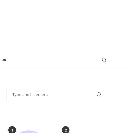
 us
POPULAR POSTS
1
2