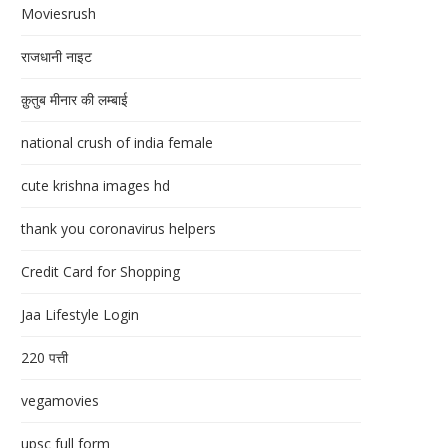
Moviesrush
राजधानी नाइट
क़ुतुब मीनार की लम्बाई
national crush of india female
cute krishna images hd
thank you coronavirus helpers
Credit Card for Shopping
Jaa Lifestyle Login
220 पत्ती
vegamovies
upsc full form