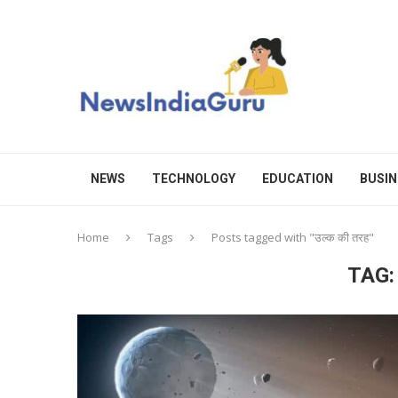
NEWS
TECHNOLOGY
EDUCATION
BUSIN
Home
Tags
Posts tagged with "उल्क की तरह"
TAG