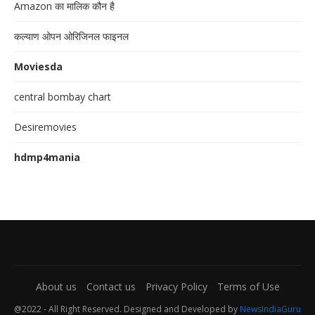
Amazon का मालिक कौन है
कल्याण ओपन ओरिजिनल फाइनल
Moviesda
central bombay chart
Desiremovies
hdmp4mania
About us
Contact us
Privacy Policy
Terms of Use
@2022 - All Right Reserved. Designed and Developed by
NewsIndiaGuru