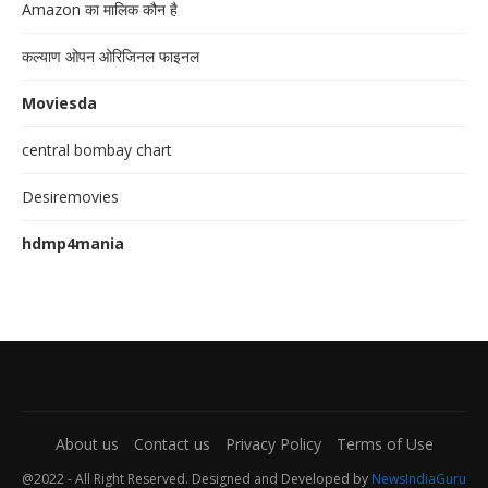
Amazon का मालिक कौन है
कल्याण ओपन ओरिजिनल फाइनल
Moviesda
central bombay chart
Desiremovies
hdmp4mania
About us
Contact us
Privacy Policy
Terms of Use
@2022 - All Right Reserved. Designed and Developed by
NewsIndiaGuru