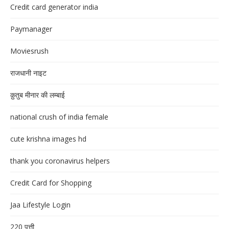
Credit card generator india
Paymanager
Moviesrush
राजधानी नाइट
क़ुतुब मीनार की लम्बाई
national crush of india female
cute krishna images hd
thank you coronavirus helpers
Credit Card for Shopping
Jaa Lifestyle Login
220 पत्ती