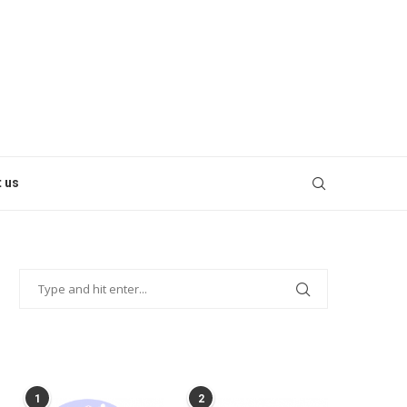
 us
POPULAR POSTS
1
2