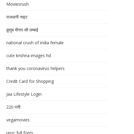
Moviesrush
राजधानी नाइट
क़ुतुब मीनार की लम्बाई
national crush of india female
cute krishna images hd
thank you coronavirus helpers
Credit Card for Shopping
Jaa Lifestyle Login
220 पत्ती
vegamovies
upsc full form