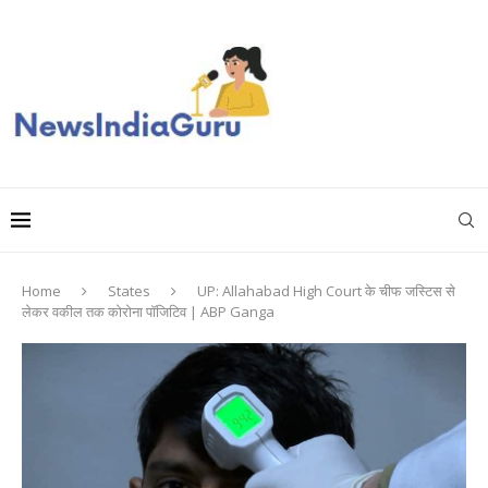
Home
States
UP: Allahabad High Court के चीफ जस्टिस से
लेकर वकील तक कोरोना पॉजिटिव | ABP Ganga